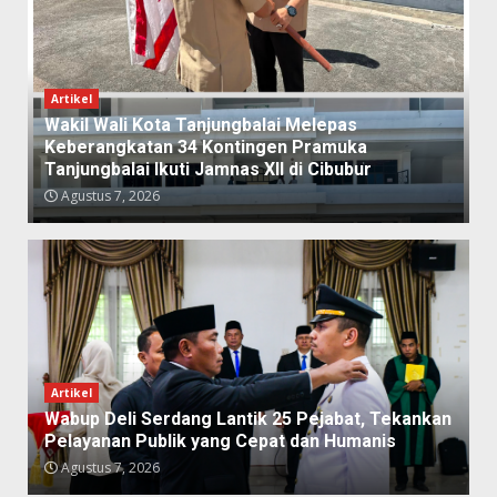
Artikel
Wakil Wali Kota Tanjungbalai Melepas
Keberangkatan 34 Kontingen Pramuka
Tanjungbalai Ikuti Jamnas XII di Cibubur
Agustus 7, 2026
Artikel
Wabup Deli Serdang Lantik 25 Pejabat, Tekankan
Pelayanan Publik yang Cepat dan Humanis
Agustus 7, 2026