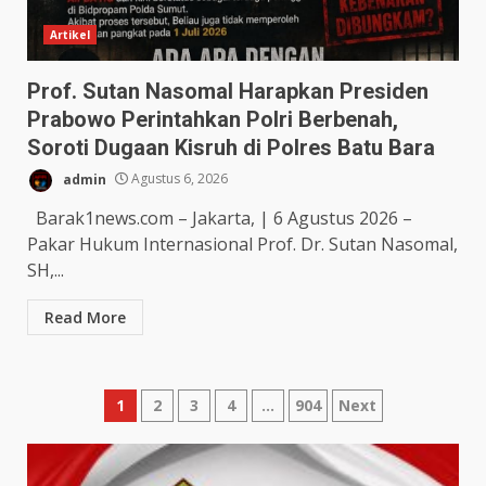
Artikel
Prof. Sutan Nasomal Harapkan Presiden
Prabowo Perintahkan Polri Berbenah,
Soroti Dugaan Kisruh di Polres Batu Bara
admin
Agustus 6, 2026
Barak1news.com – Jakarta, | 6 Agustus 2026 –
Pakar Hukum Internasional Prof. Dr. Sutan Nasomal,
SH,...
Read More
Paginasi
1
2
3
4
…
904
Next
pos