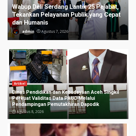
Wabup Deli Serdang Lantik 25 Pejabat,
Tekankan Pelayanan Publik yang Cepat
dan Humanis
admin
Agustus 7, 2026
Artikel
Dinas Pendidikan dan Kebudayaan Aceh Singkil
Perkuat Validitas Data PAUD Melalui
Pendampingan Pemutakhiran Dapodik
Agustus 8, 2026