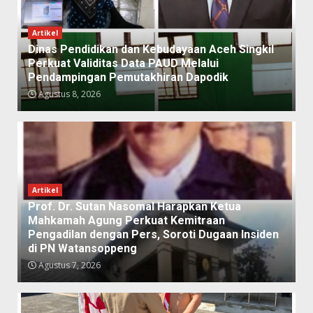
Artikel
Dinas Pendidikan dan Kebudayaan Aceh Singkil
Perkuat Validitas Data PAUD Melalui
Pendampingan Pemutakhiran Dapodik
Agustus 8, 2026
Artikel
Prof. Dr. Sutan Nasomal Harapkan Ketua
Mahkamah Agung Perkuat Kemitraan
Pengadilan dengan Pers, Soroti Dugaan Insiden
di PN Watansoppeng
Agustus 7, 2026