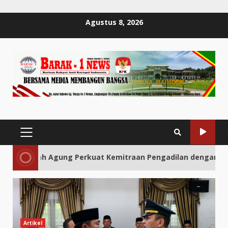
Skip
Agustus 8, 2026
to
content
PRIMARY
MENU
 Kemitraan Pengadilan dengan Pers, Soroti Dugaan Insiden 
Artikel