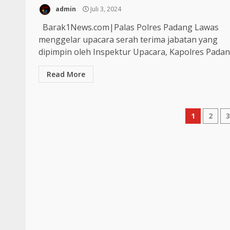
admin
Juli 3, 2024
Barak1News.com|Palas Polres Padang Lawas
menggelar upacara serah terima jabatan yang
dipimpin oleh Inspektur Upacara, Kapolres Padang
Read More
Pagina
1
2
pos