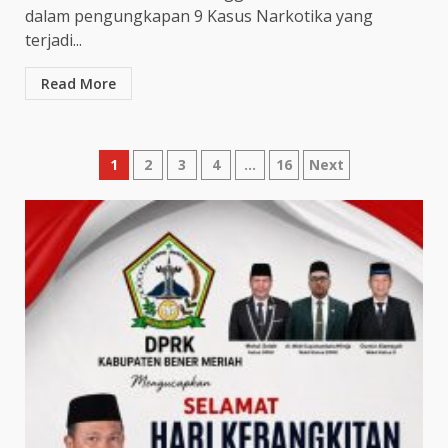
dalam pengungkapan 9 Kasus Narkotika yang
terjadi...
Read More
Paginasi
1
2
3
4
…
16
Next
pos