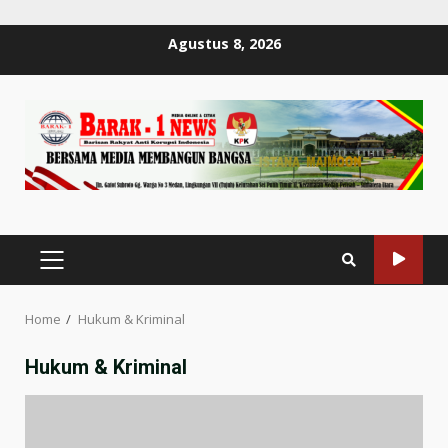
Skip
Agustus 8, 2026
to
content
PRIMARY
MENU
Home
Hukum & Kriminal
Hukum & Kriminal