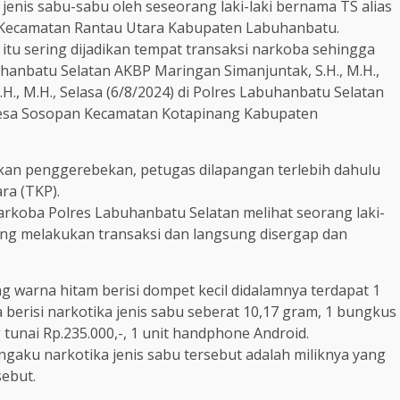
 jenis sabu-sabu oleh seseorang laki-laki bernama TS alias
o Kecamatan Rantau Utara Kabupaten Labuhanbatu.
 itu sering dijadikan tempat transaksi narkoba sehingga
hanbatu Selatan AKBP Maringan Simanjuntak, S.H., M.H.,
H., M.H., Selasa (6/8/2024) di Polres Labuhanbatu Selatan
Desa Sosopan Kecamatan Kotapinang Kabupaten
ukan penggerebekan, petugas dilapangan terlebih dahulu
ra (TKP).
arkoba Polres Labuhanbatu Selatan melihat seorang laki-
ng melakukan transaksi dan langsung disergap dan
 warna hitam berisi dompet kecil didalamnya terdapat 1
ga berisi narkotika jenis sabu seberat 10,17 gram, 1 bungkus
 tunai Rp.235.000,-, 1 unit handphone Android.
ngaku narkotika jenis sabu tersebut adalah miliknya yang
sebut.