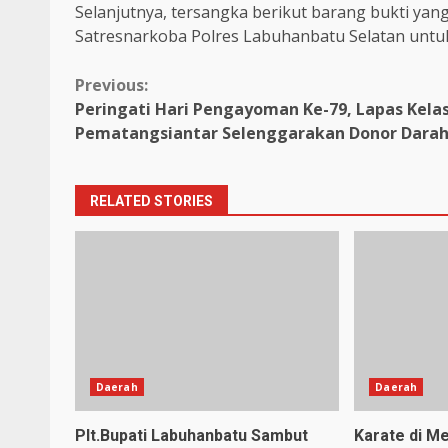
Selanjutnya, tersangka berikut barang bukti yan
Satresnarkoba Polres Labuhanbatu Selatan untuk 
Continue
Previous:
Peringati Hari Pengayoman Ke-79, Lapas Kelas
Reading
Pematangsiantar Selenggarakan Donor Dara
RELATED STORIES
Daerah
Daerah
Plt.Bupati Labuhanbatu Sambut
Karate di Me