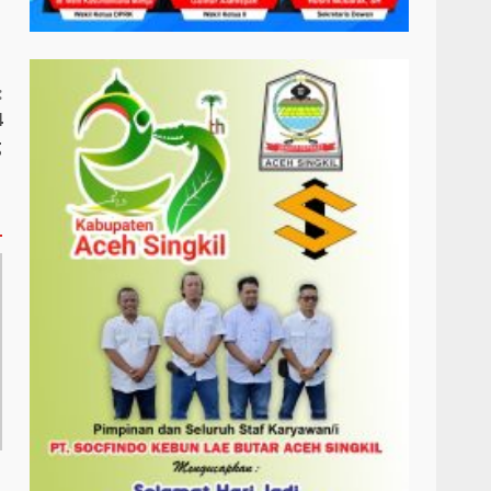
:
4
g