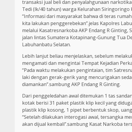
transaksi jual beli dan penyalahgunaan narkotika
Tedi (lk/40 tahun) warga Kelurahan Siringoring
“Informasi dari masyarakat bahwa di teras rumah
kita lakukan penggerebekan”.jelas Kapolres Labu
melalui Kasatresnarkoba AKP Endang R Ginting, S.
jalan lintas Sumatera Kotapinang-Gunung Tua 
Labuhanbatu Selatan.
Lebih lanjut beliau menjelaskan, sebelum melak
mengamati dan mengintai Tempat Kejadian Perka
“Pada waktu melakukan pengintaian, tim Satresn
laki dengan gerak-gerik yang mencurigakan seda
diamankan”.sambung AKP Endang R Ginting.
Dari penggeledahan awal ditemukan 1 tas sandang
kotak berisi 31 paket plastik klip kecil yang didu
plastik klip kosong, 1 pipet berbentuk skop, uang
“Setelah dilakukan interogasi awal, tersangka me
akan dijual kembali”.sambung Kasat Narkoba ter