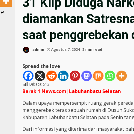
31 Klip Diduga Nark
diamankan Satresna
saat penggrebekan 
admin
Agustus 7, 2024
2 min read
Spread the love
Dibaca:
513
Barak 1 News.com|Labuhanbatu Selatan
Dalam upaya mempersempit ruang gerak peredar
menggerebek teras sebuah rumah di Dusun Suk
Kabupaten Labuhanbatu Selatan pada Senin tang
Dari informasi yang diterima dari masyarakat bah