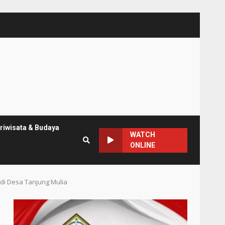
riwisata & Budaya
WATCH
ONLINE
di Desa Tanjung Mulia