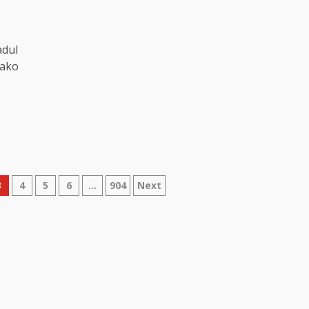
adul
bako
3
4
5
6
…
904
Next