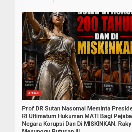
Artikel
Prof DR Sutan Nasomal Meminta Presid
RI Ultimatum Hukuman MATI Bagi Pejaba
Negara Korupsi Dan Di MISKINKAN. Raky
Menunggu Putusan !!!