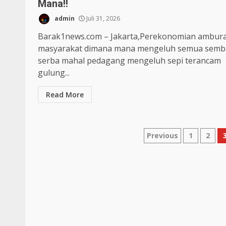
Mana!!
admin
Juli 31, 2026
Barak1news.com – Jakarta,Perekonomian ambur
masyarakat dimana mana mengeluh semua sem
serba mahal pedagang mengeluh sepi terancam
gulung...
Read More
Paginasi
Previous
1
2
pos