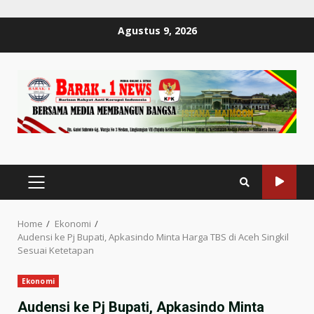
Skip
Agustus 9, 2026
to
content
PRIMARY
MENU
Home
Ekonomi
Audensi ke Pj Bupati, Apkasindo Minta Harga TBS di Aceh Singkil
Sesuai Ketetapan
Ekonomi
Audensi ke Pj Bupati, Apkasindo Minta