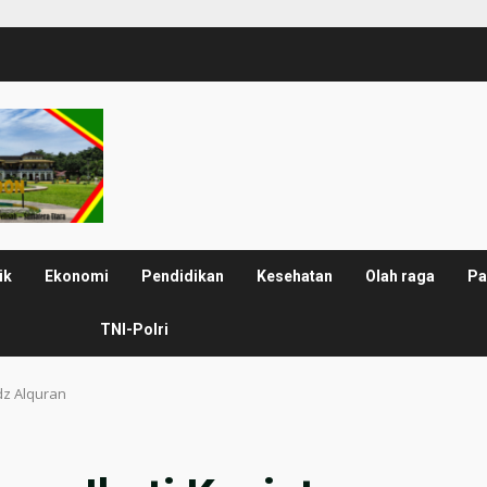
ik
Ekonomi
Pendidikan
Kesehatan
Olah raga
Pa
TNI-Polri
dz Alquran