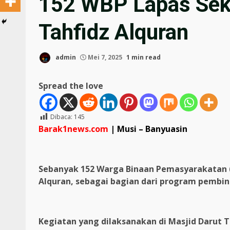
152 WBP Lapas Seka
Tahfidz Alquran
admin
Mei 7, 2025
1 min read
Spread the love
Dibaca:
145
Barak1news.com
| Musi – Banyuasin
Sebanyak 152 Warga Binaan Pemasyarakatan (
Alquran, sebagai bagian dari program pembin
Kegiatan yang dilaksanakan di Masjid Darut 