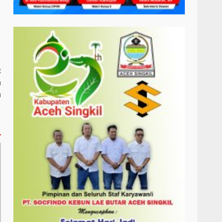
:
n
a