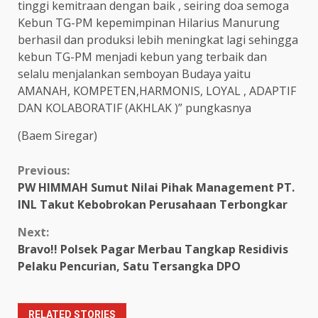
tinggi kemitraan dengan baik , seiring doa semoga
Kebun TG-PM kepemimpinan Hilarius Manurung
berhasil dan produksi lebih meningkat lagi sehingga
kebun TG-PM menjadi kebun yang terbaik dan
selalu menjalankan semboyan Budaya yaitu
AMANAH, KOMPETEN,HARMONIS, LOYAL , ADAPTIF
DAN KOLABORATIF (AKHLAK )” pungkasnya
(Baem Siregar)
Continue
Previous:
PW HIMMAH Sumut Nilai Pihak Management PT.
Reading
INL Takut Kebobrokan Perusahaan Terbongkar
Next:
Bravo!! Polsek Pagar Merbau Tangkap Residivis
Pelaku Pencurian, Satu Tersangka DPO
RELATED STORIES