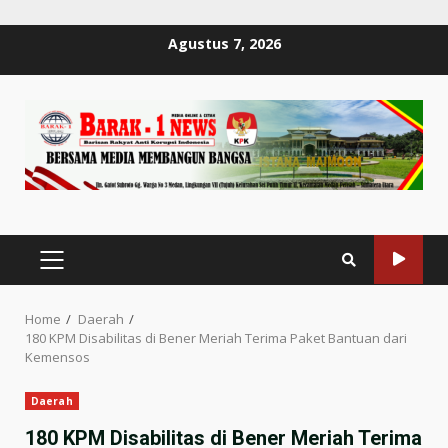
Skip
Agustus 7, 2026
to
content
PRIMARY
MENU
Home
Daerah
180 KPM Disabilitas di Bener Meriah Terima Paket Bantuan dari
Kemensos
Daerah
180 KPM Disabilitas di Bener Meriah Terima