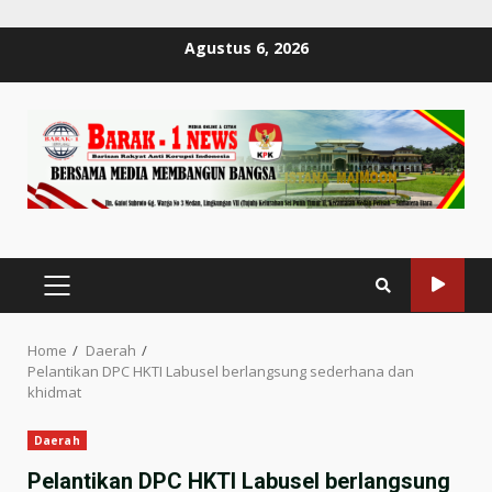
Skip
Agustus 6, 2026
to
content
PRIMARY
MENU
Home
Daerah
Pelantikan DPC HKTI Labusel berlangsung sederhana dan
khidmat
Daerah
Pelantikan DPC HKTI Labusel berlangsung