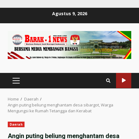
Skip
Agustus 9, 2026
to
content
PRIMARY
MENU
Home
Daerah
Angin puting beliung menghantam desa sibargot, Warga
Mengungsi ke Rumah Tetangga dan Kerabat
Daerah
Angin puting beliung menghantam desa