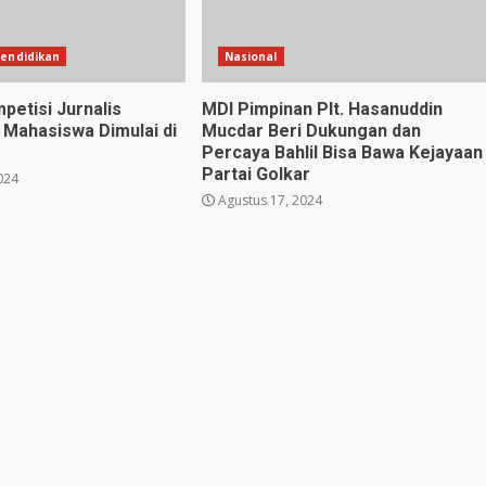
endidikan
Nasional
petisi Jurnalis
MDI Pimpinan Plt. Hasanuddin
Mahasiswa Dimulai di
Mucdar Beri Dukungan dan
Percaya Bahlil Bisa Bawa Kejayaan
Partai Golkar
024
Agustus 17, 2024