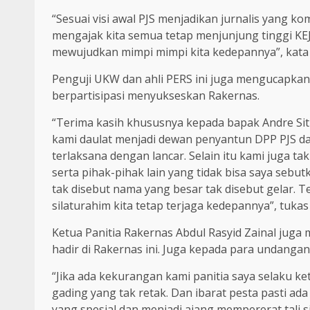
“Sesuai visi awal PJS menjadikan jurnalis yang k
mengajak kita semua tetap menjunjung tinggi KE
mewujudkan mimpi mimpi kita kedepannya”, kat
Penguji UKW dan ahli PERS ini juga mengucapkan 
berpartisipasi menyukseskan Rakernas.
“Terima kasih khususnya kepada bapak Andre Si
kami daulat menjadi dewan penyantun DPP PJS da
terlaksana dengan lancar. Selain itu kami juga 
serta pihak-pihak lain yang tidak bisa saya seb
tak disebut nama yang besar tak disebut gelar. T
silaturahim kita tetap terjaga kedepannya”, tuk
Ketua Panitia Rakernas Abdul Rasyid Zainal juga
hadir di Rakernas ini. Juga kepada para undangan
“Jika ada kekurangan kami panitia saya selaku k
gading yang tak retak. Dan ibarat pesta pasti a
yang spesial dan menjadi ajang mempererat tali si