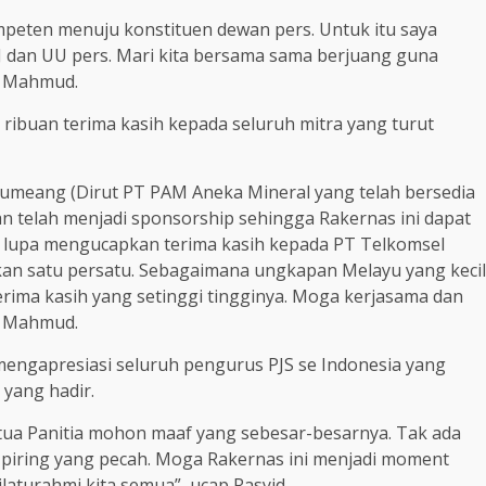
ompeten menuju konstituen dewan pers. Untuk itu saya
J dan UU pers. Mari kita bersama sama berjuang guna
a Mahmud.
ribuan terima kasih kepada seluruh mitra yang turut
tumeang (Dirut PT PAM Aneka Mineral yang telah bersedia
n telah menjadi sponsorship sehingga Rakernas ini dapat
tak lupa mengucapkan terima kasih kepada PT Telkomsel
utkan satu persatu. Sebagaimana ungkapan Melayu yang kecil
erima kasih yang setinggi tingginya. Moga kerjasama dan
as Mahmud.
 mengapresiasi seluruh pengurus PJS se Indonesia yang
 yang hadir.
etua Panitia mohon maaf yang sebesar-besarnya. Tak ada
da piring yang pecah. Moga Rakernas ini menjadi moment
laturahmi kita semua”, ucap Rasyid.