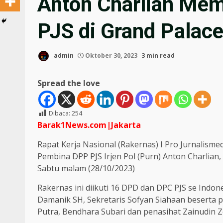
Anton Charlian Me
PJS di Grand Palac
admin
Oktober 30, 2023
3 min read
Spread the love
Dibaca:
254
Barak1News.com|Jakarta
Rapat Kerja Nasional (Rakernas) I Pro Jurnalisme
Pembina DPP PJS Irjen Pol (Purn) Anton Charlian,
Sabtu malam (28/10/2023)
Rakernas ini diikuti 16 DPD dan DPC PJS se Indo
Damanik SH, Sekretaris Sofyan Siahaan beserta 
Putra, Bendhara Subari dan penasihat Zainudin Z