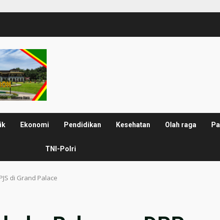
ik
Ekonomi
Pendidikan
Kesehatan
Olah raga
Pa
TNI-Polri
JS di Grand Palace