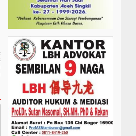
:
S
N
N