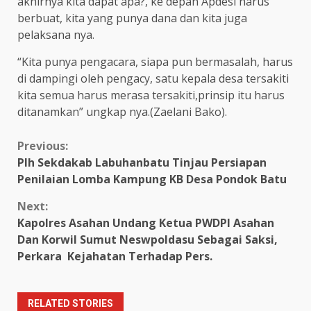
akhirnya kita dapat apa?, ke depan Apdesi harus
berbuat, kita yang punya dana dan kita juga
pelaksana nya.
“Kita punya pengacara, siapa pun bermasalah, harus
di dampingi oleh pengacy, satu kepala desa tersakiti
kita semua harus merasa tersakiti,prinsip itu harus
ditanamkan” ungkap nya.(Zaelani Bako).
Continue
Previous:
Plh Sekdakab Labuhanbatu Tinjau Persiapan
Reading
Penilaian Lomba Kampung KB Desa Pondok Batu
Next:
Kapolres Asahan Undang Ketua PWDPI Asahan
Dan Korwil Sumut Neswpoldasu Sebagai Saksi,
Perkara Kejahatan Terhadap Pers.
RELATED STORIES