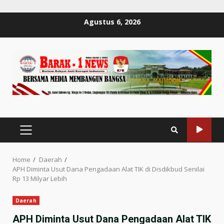
Skip
Agustus 6, 2026
to
content
PRIMARY
MENU
Home
Daerah
APH Diminta Usut Dana Pengadaan Alat TIK di Disdikbud Senilai
Rp 13 Milyar Lebih
Daerah
APH Diminta Usut Dana Pengadaan Alat TIK