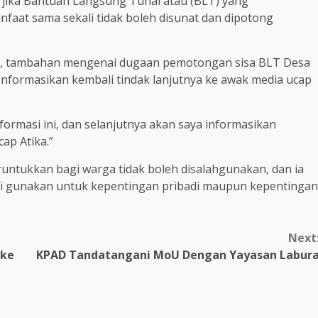
 jika Bantuan Langsung Tunai atau (BLT) yang
faat sama sekali tidak boleh disunat dan dipotong
i, tambahan mengenai dugaan pemotongan sisa BLT Desa
ormasikan kembali tindak lanjutnya ke awak media ucap
formasi ini, dan selanjutnya akan saya informasikan
ap Atika.”
untukkan bagi warga tidak boleh disalahgunakan, dan ia
di gunakan untuk kepentingan pribadi maupun kepentingan
Next
 ke
KPAD Tandatangani MoU Dengan Yayasan Labur