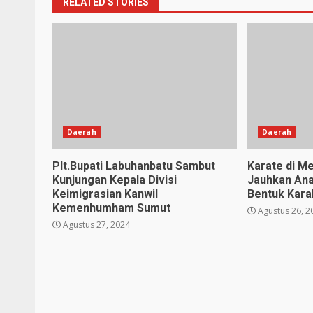
RELATED STORIES
Daerah
Daerah
Plt.Bupati Labuhanbatu Sambut
Karate di Me
Kunjungan Kepala Divisi
Jauhkan Ana
Keimigrasian Kanwil
Bentuk Karak
Kemenhumham Sumut
Agustus 26, 2
Agustus 27, 2024