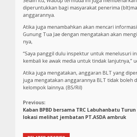
Selain itu, Wabup termuda ini juga membenarkan
diperuntukkan bagi masyarakat penerima (blt)man
anggarannya.
Atika juga menambahkan akan mencari informas
Gunung Tua Jae dengan mengatakan akan menginf
nya,
“Saya panggil dulu inspektur untuk menelusuri in
kembali ke awak media untuk tindak lanjutnya,” uc
Atika juga mengatakan, anggaran BLT yang diper
juga mengatakan anggarannya BLT tidak boleh 
kelompok lainnya. (BS/Ril)
Continue
Previous:
Kaban BPBD bersama TRC Labuhanbatu Turun
Reading
lokasi melihat jembatan PT.ASDA ambruk