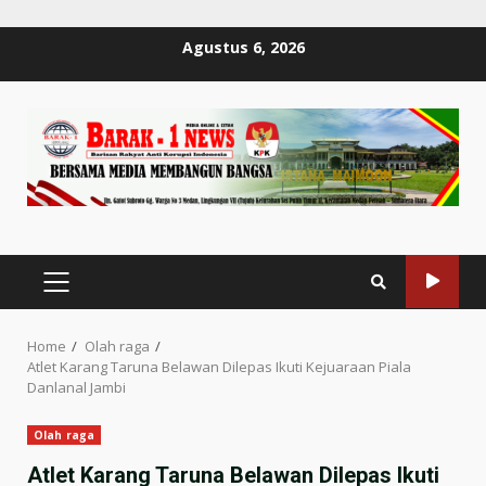
Skip
Agustus 6, 2026
to
content
PRIMARY
MENU
Home
Olah raga
Atlet Karang Taruna Belawan Dilepas Ikuti Kejuaraan Piala
Danlanal Jambi
Olah raga
Atlet Karang Taruna Belawan Dilepas Ikuti