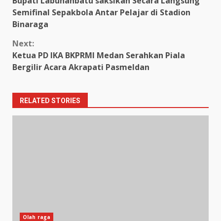
Bupati Labuhanbatu saksikan Secara Langsung
Reading
Semifinal Sepakbola Antar Pelajar di Stadion
Binaraga
Next:
Ketua PD IKA BKPRMI Medan Serahkan Piala
Bergilir Acara Akrapati Pasmeldan
RELATED STORIES
Olah raga