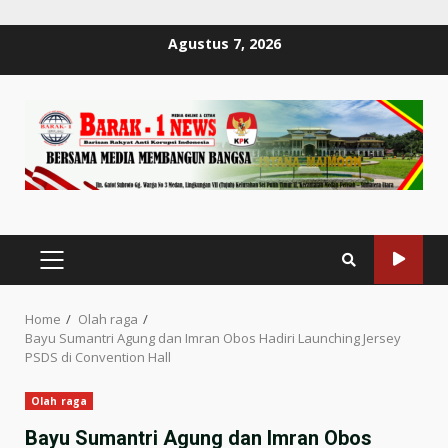
Skip
Agustus 7, 2026
to
content
PRIMARY
MENU
Home
Olah raga
Bayu Sumantri Agung dan Imran Obos Hadiri Launching Jersey
PSDS di Convention Hall
Olah raga
Bayu Sumantri Agung dan Imran Obos