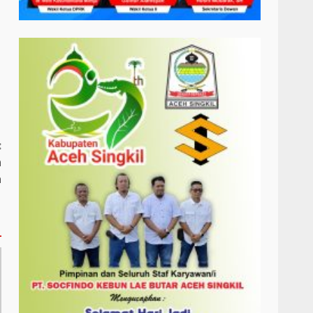
:
n
a