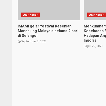
Luar Negeri
Luar Negeri
IMAMI gelar festival Kesenian
Menkumham
Mandailing Malaysia selama 2 hari
Kebebasan B
di Selangor
Hadapan An
Inggris
September 3, 2023
Juli 25, 2023