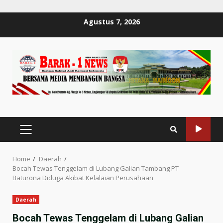
Skip
Agustus 7, 2026
to
content
PRIMARY
MENU
Home
Daerah
Bocah Tewas Tenggelam di Lubang Galian Tambang PT
Baturona Diduga Akibat Kelalaian Perusahaan
Daerah
Bocah Tewas Tenggelam di Lubang Galian