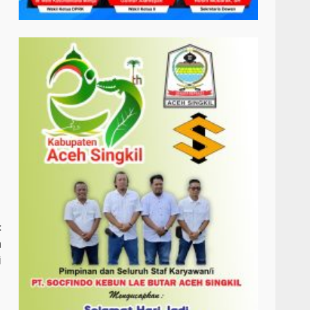
:
h
i