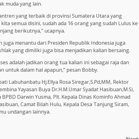
ak muda yang lain.
santren yang terbaik di provinsi Sumatera Utara yang
 kita semua disini, sudah ada 16 orang yang sudah Lulus ke
njang berikutnya,” ucapnya.
 juga menantu dari Presiden Republik Indonesia juga
lak yang dimiliki juga bisa menjadikan kalian bersaing.
es adalah jadikan orang tua kalian ini sebagai raja dan
ian untuk dalam hal apapun,” pesan Bobby.
pati Labuhanbatu Hj.Ellya Rosa Siregar,S.Pd,MM, Rektor
Pembina Yayasan Buya Dr.H.M.Umar Syadat Hasibuan,M.Si,
 BPBD Darwin Yusma, Plt. Kepala Dinas Kominfo Ahmad
asibuan, Camat Bilah Hulu, Kepala Desa Tanjung Siram,
mu undangan lainnya.
Next