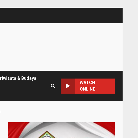
riwisata & Budaya
WATCH
ONLINE
t