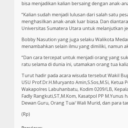
bisa menjadikan kalian bersaing dengan anak-an
“Kalian sudah menjadi lulusan dari salah satu pe
menghasilkan anak-anak luar biasa. Dan diantara
Universitas Sumatera Utara untuk melanjutkan je
Bobby Nasution yang juga selaku Walikota Medan
menambahkan selain ilmu yang dimiliki, namun akh
“Dan cara tercepat untuk menjadi orang yang suks
ratu selama di dunia ini, utamakan orang tua kal
Turut hadir pada acara wisuda tersebut Wakil Bu
USU Prof.Dr.H.Muryanto Amin,S.Sos,M.Si, Ketua 
Wakapolres Labuhanbatu, Kodim 0209/LB, Kepala
Fadly Rangkuti,ST,M.Kom, Kasatpol PP M.Yunus h
Dewan Guru, Orang Tua/ Wali Murid, dan para ta
(Rp)
Previous: