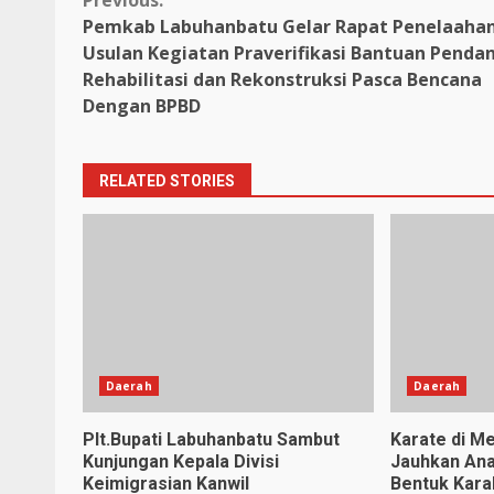
Continue
Pemkab Labuhanbatu Gelar Rapat Penelaaha
Reading
Usulan Kegiatan Praverifikasi Bantuan Penda
Rehabilitasi dan Rekonstruksi Pasca Bencana
Dengan BPBD
RELATED STORIES
Daerah
Daerah
Plt.Bupati Labuhanbatu Sambut
Karate di Me
Kunjungan Kepala Divisi
Jauhkan Ana
Keimigrasian Kanwil
Bentuk Karak