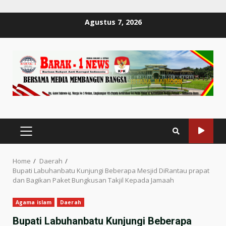
Skip
Agustus 7, 2026
to
content
PRIMARY
MENU
Home
Daerah
Bupati Labuhanbatu Kunjungi Beberapa Mesjid DiRantau prapat
dan Bagikan Paket Bungkusan Takjil Kepada Jamaah
Agama islam
Daerah
Bupati Labuhanbatu Kunjungi Beberapa