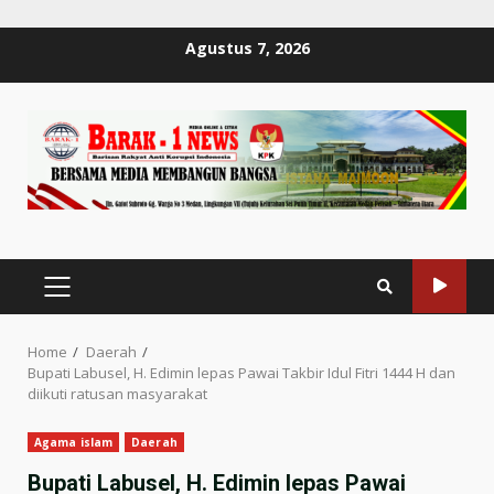
Skip
Agustus 7, 2026
to
content
PRIMARY
MENU
Home
Daerah
Bupati Labusel, H. Edimin lepas Pawai Takbir Idul Fitri 1444 H dan
diikuti ratusan masyarakat
Agama islam
Daerah
Bupati Labusel, H. Edimin lepas Pawai