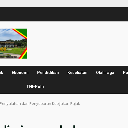
ik
Ekonomi
Pendidikan
Kesehatan
Olah raga
Pa
TNI-Polri
a Penyuluhan dan Penyebaran Kebijakan Pajak