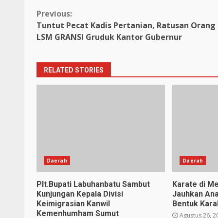
Continue
Previous:
Tuntut Pecat Kadis Pertanian, Ratusan Orang 
Reading
LSM GRANSI Gruduk Kantor Gubernur
RELATED STORIES
Daerah
Daerah
Plt.Bupati Labuhanbatu Sambut
Karate di Me
Kunjungan Kepala Divisi
Jauhkan Ana
Keimigrasian Kanwil
Bentuk Karak
Kemenhumham Sumut
Agustus 26, 2