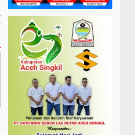
:
D
s