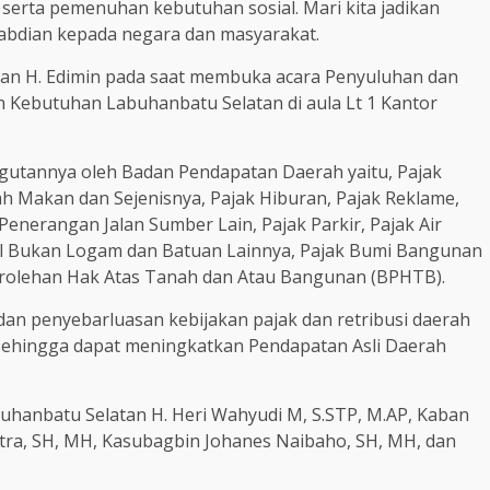
erta pemenuhan kebutuhan sosial. Mari kita jadikan
abdian kepada negara dan masyarakat.
tan H. Edimin pada saat membuka acara Penyuluhan dan
h Kebutuhan Labuhanbatu Selatan di aula Lt 1 Kantor
gutannya oleh Badan Pendapatan Daerah yaitu, Pajak
ah Makan dan Sejenisnya, Pajak Hiburan, Pajak Reklame,
 Penerangan Jalan Sumber Lain, Pajak Parkir, Pajak Air
al Bukan Logam dan Batuan Lainnya, Pajak Bumi Bangunan
erolehan Hak Atas Tanah dan Atau Bangunan (BPHTB).
dan penyebarluasan kebijakan pajak dan retribusi daerah
i sehingga dapat meningkatkan Pendapatan Asli Daerah
buhanbatu Selatan H. Heri Wahyudi M, S.STP, M.AP, Kaban
ra, SH, MH, Kasubagbin Johanes Naibaho, SH, MH, dan