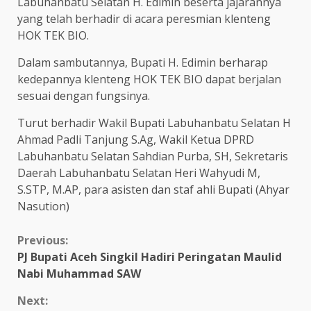
Labuhanbatu Selatan H. Edimin beserta jajarannya
yang telah berhadir di acara peresmian klenteng
HOK TEK BIO.
Dalam sambutannya, Bupati H. Edimin berharap
kedepannya klenteng HOK TEK BIO dapat berjalan
sesuai dengan fungsinya.
Turut berhadir Wakil Bupati Labuhanbatu Selatan H
Ahmad Padli Tanjung S.Ag, Wakil Ketua DPRD
Labuhanbatu Selatan Sahdian Purba, SH, Sekretaris
Daerah Labuhanbatu Selatan Heri Wahyudi M,
S.STP, M.AP, para asisten dan staf ahli Bupati (Ahyar
Nasution)
Continue
Previous:
PJ Bupati Aceh Singkil Hadiri Peringatan Maulid
Reading
Nabi Muhammad SAW
Next: