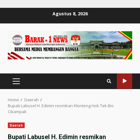
Skip
Agustus 8, 2026
to
content
PRIMARY
MENU
Home
Daerah
Bupati Labusel H. Edimin resmikan Klenteng Hok Tek Bio
Cikampak
Daerah
Bupati Labusel H. Edimin resmikan