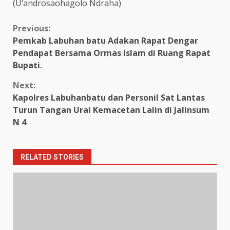
(U’androsaohagolo Ndraha)
Continue
Previous:
Pemkab Labuhan batu Adakan Rapat Dengar
Reading
Pendapat Bersama Ormas Islam di Ruang Rapat
Bupati.
Next:
Kapolres Labuhanbatu dan Personil Sat Lantas
Turun Tangan Urai Kemacetan Lalin di Jalinsum
N 4
RELATED STORIES