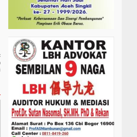
:
a
i