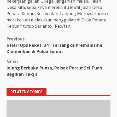
pekerjaan galian C ilegal janganlah melalui Jalan
Desa kita, sebaiknya mereka itu lewat Jalan Desa
Penara Kebun, Kecamatan Tanjung Morawa karena
mereka kan melakukan penggalian di Desa Penara
Kebun,” tutup Sarianto. (Red/fan)
Continue
Previous:
6 Hari Ops Pekat, 341 Tersangka Premanisme
Reading
Diamankan di Polda Sumut
Next:
Jelang Berbuka Puasa, Polsek Percut Sei Tuan
Bagikan Takjil
RELATED STORIES