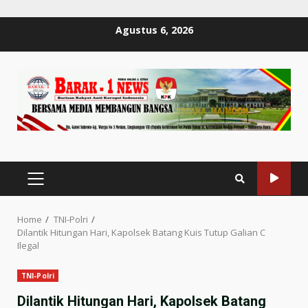
Skip
Agustus 6, 2026
to
content
PRIMARY
MENU
Home
TNI-Polri
Dilantik Hitungan Hari, Kapolsek Batang Kuis Tutup Galian C
Ilegal
TNI-Polri
Dilantik Hitungan Hari, Kapolsek Batang