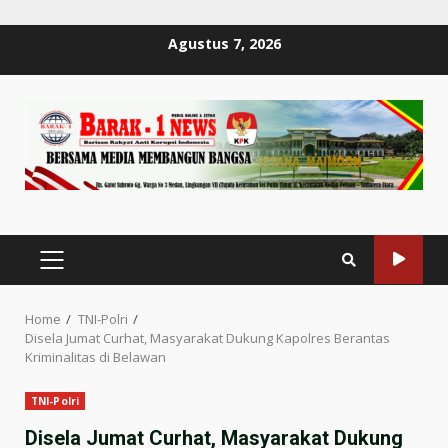
Skip
Agustus 7, 2026
to
content
PRIMARY
MENU
Home
TNI-Polri
Disela Jumat Curhat, Masyarakat Dukung Kapolres Berantas
Kriminalitas di Belawan
TNI-Polri
Disela Jumat Curhat, Masyarakat Dukung