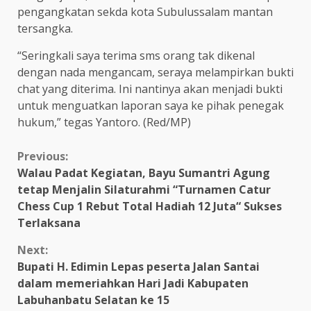
pengangkatan sekda kota Subulussalam mantan
tersangka.
“Seringkali saya terima sms orang tak dikenal
dengan nada mengancam, seraya melampirkan bukti
chat yang diterima. Ini nantinya akan menjadi bukti
untuk menguatkan laporan saya ke pihak penegak
hukum,” tegas Yantoro. (Red/MP)
Continue
Previous:
Walau Padat Kegiatan, Bayu Sumantri Agung
Reading
tetap Menjalin Silaturahmi “Turnamen Catur
Chess Cup 1 Rebut Total Hadiah 12 Juta“ Sukses
Terlaksana
Next:
Bupati H. Edimin Lepas peserta Jalan Santai
dalam memeriahkan Hari Jadi Kabupaten
Labuhanbatu Selatan ke 15