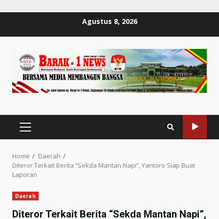
Skip
Agustus 8, 2026
to
content
PRIMARY
MENU
Home
Daerah
Diteror Terkait Berita “Sekda Mantan Napi”, Yantoro Siap Buat
Laporan
Daerah
Diteror Terkait Berita “Sekda Mantan Napi”,