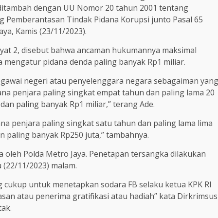
 ditambah dengan UU Nomor 20 tahun 2001 tentang
 Pemberantasan Tindak Pidana Korupsi junto Pasal 65
aya, Kamis (23/11/2023).
ayat 2, disebut bahwa ancaman hukumannya maksimal
ga mengatur pidana denda paling banyak Rp1 miliar.
pegawai negeri atau penyelenggara negara sebagaiman yan
ana penjara paling singkat empat tahun dan paling lama 20
dan paling banyak Rp1 miliar,” terang Ade.
na penjara paling singkat satu tahun dan paling lama lima
an paling banyak Rp250 juta,” tambahnya.
gka oleh Polda Metro Jaya. Penetapan tersangka dilakukan
 (22/11/2023) malam.
ng cukup untuk menetapkan sodara FB selaku ketua KPK RI
an atau penerima gratifikasi atau hadiah” kata Dirkrimsus
tak.