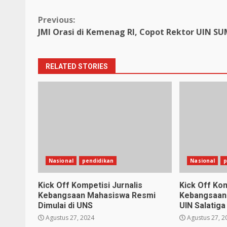
Continue
Previous:
JMI Orasi di Kemenag RI, Copot Rektor UIN S
Reading
RELATED STORIES
Nasional
pendidikan
Nasional
p
Kick Off Kompetisi Jurnalis
Kick Off Kom
Kebangsaan Mahasiswa Resmi
Kebangsaan 
Dimulai di UNS
UIN Salatiga
Agustus 27, 2024
Agustus 27, 2