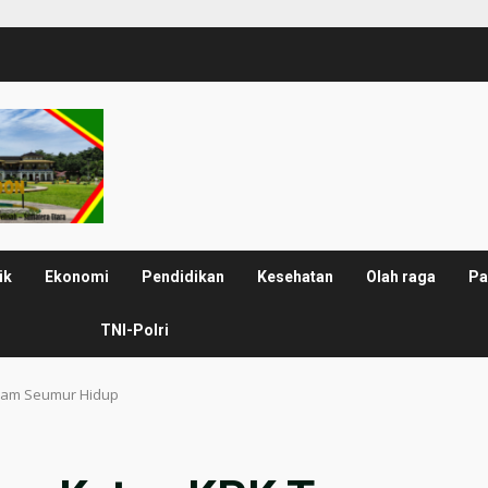
ik
Ekonomi
Pendidikan
Kesehatan
Olah raga
Pa
TNI-Polri
ncam Seumur Hidup