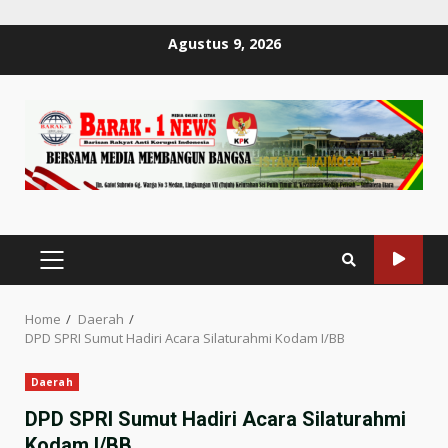
Skip
Agustus 9, 2026
to
content
PRIMARY
MENU
Home
Daerah
DPD SPRI Sumut Hadiri Acara Silaturahmi Kodam I/BB
Daerah
DPD SPRI Sumut Hadiri Acara Silaturahmi
Kodam I/BB