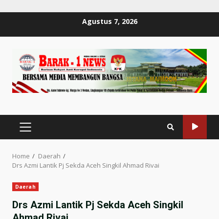
Skip
Agustus 7, 2026
to
content
PRIMARY
MENU
Home
Daerah
Drs Azmi Lantik Pj Sekda Aceh Singkil Ahmad Rivai
Daerah
Drs Azmi Lantik Pj Sekda Aceh Singkil
Ahmad Rivai