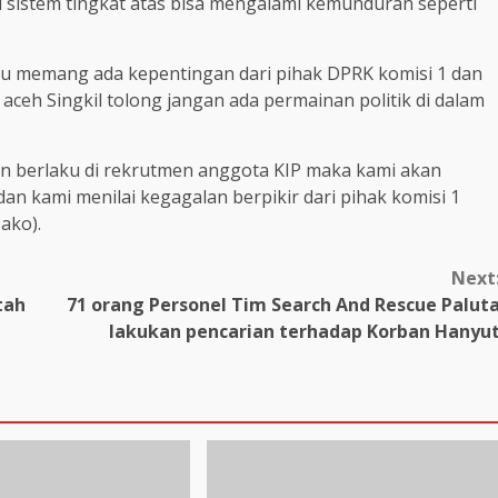
i sistem tingkat atas bisa mengalami kemunduran seperti
tau memang ada kepentingan dari pihak DPRK komisi 1 dan
aceh Singkil tolong jangan ada permainan politik di dalam
kan berlaku di rekrutmen anggota KIP maka kami akan
an kami menilai kegagalan berpikir dari pihak komisi 1
ako).
Next
tah
71 orang Personel Tim Search And Rescue Palut
lakukan pencarian terhadap Korban Hanyu