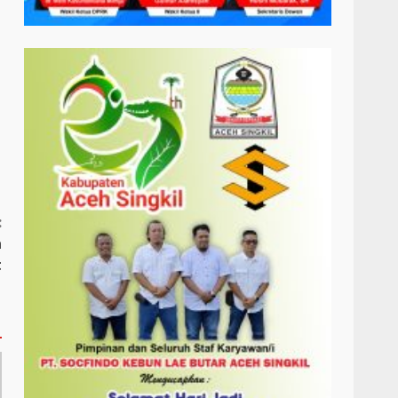
:
a
t