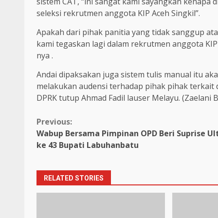
sistem CAT, “ini sangat kami sayangkan kenapa d
seleksi rekrutmen anggota KIP Aceh Singkil”.
Apakah dari pihak panitia yang tidak sanggup a
kami tegaskan lagi dalam rekrutmen anggota KIP 
nya .
Andai dipaksakan juga sistem tulis manual itu a
melakukan audensi terhadap pihak pihak terkait d
DPRK tutup Ahmad Fadil lauser Melayu. (Zaelani B
Continue
Previous:
Wabup Bersama Pimpinan OPD Beri Suprise Ul
Reading
ke 43 Bupati Labuhanbatu
RELATED STORIES