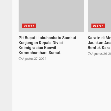
Daerah
Daerah
Plt.Bupati Labuhanbatu Sambut
Karate di Me
Kunjungan Kepala Divisi
Jauhkan Ana
Keimigrasian Kanwil
Bentuk Karak
Kemenhumham Sumut
Agustus 26, 2
Agustus 27, 2024