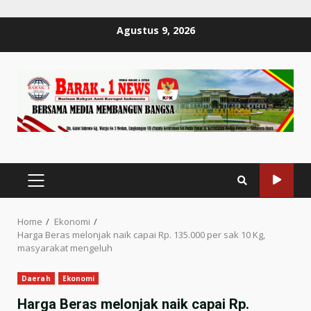
Skip
Agustus 9, 2026
to
content
PRIMARY
MENU
Home
Ekonomi
Harga Beras melonjak naik capai Rp. 135.000 per sak 10 Kg,
masyarakat mengeluh
Daerah
Ekonomi
Harga Beras melonjak naik capai Rp.