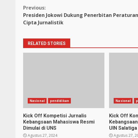
Continue
Previous:
Presiden Jokowi Dukung Penerbitan Peratura
Reading
Cipta Jurnalistik
RELATED STORIES
Nasional
pendidikan
Nasional
p
Kick Off Kompetisi Jurnalis
Kick Off Kom
Kebangsaan Mahasiswa Resmi
Kebangsaan 
Dimulai di UNS
UIN Salatiga
Agustus 27, 2024
Agustus 27, 2