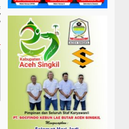
:
y
o