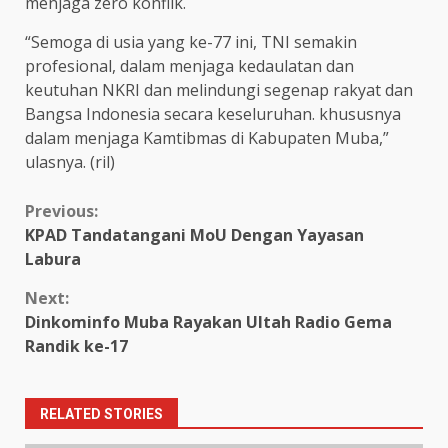
menjaga zero konflik.
“Semoga di usia yang ke-77 ini, TNI semakin
profesional, dalam menjaga kedaulatan dan
keutuhan NKRI dan melindungi segenap rakyat dan
Bangsa Indonesia secara keseluruhan. khususnya
dalam menjaga Kamtibmas di Kabupaten Muba,”
ulasnya. (ril)
Continue
Previous:
KPAD Tandatangani MoU Dengan Yayasan
Reading
Labura
Next:
Dinkominfo Muba Rayakan Ultah Radio Gema
Randik ke-17
RELATED STORIES