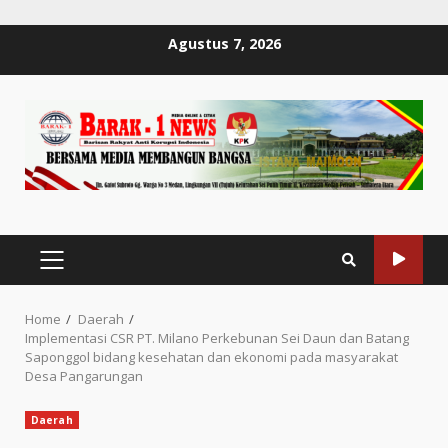
Skip
Agustus 7, 2026
to
content
PRIMARY
MENU
Home
Daerah
Implementasi CSR PT. Milano Perkebunan Sei Daun dan Batang
Saponggol bidang kesehatan dan ekonomi pada masyarakat
Desa Pangarungan
Daerah