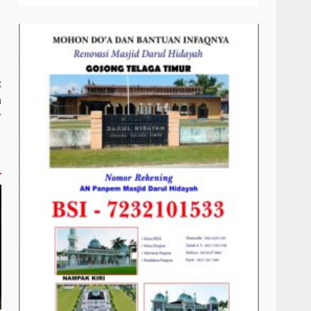
:
a
*