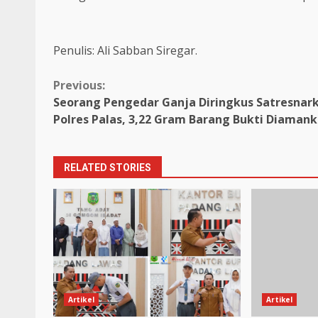
Penulis: Ali Sabban Siregar.
Continue
Previous:
Seorang Pengedar Ganja Diringkus Satresnar
Reading
Polres Palas, 3,22 Gram Barang Bukti Diaman
RELATED STORIES
Artikel
Artikel