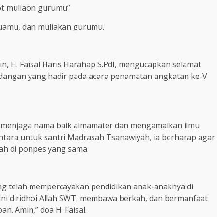
ot muliaon gurumu”
gtuamu, dan muliakan gurumu.
n, H. Faisal Haris Harahap S.PdI, mengucapkan selamat
ndangan yang hadir pada acara penamatan angkatan ke-V
ar menjaga nama baik almamater dan mengamalkan ilmu
ntara untuk santri Madrasah Tsanawiyah, ia berharap agar
yah di ponpes yang sama.
ang telah mempercayakan pendidikan anak-anaknya di
ini diridhoi Allah SWT, membawa berkah, dan bermanfaat
. Amin,” doa H. Faisal.