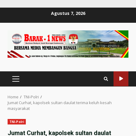
Skip
Agustus 7, 2026
to
content
PRIMARY
MENU
Home
TNI-Polri
Jumat Curhat, kapolsek sultan daulat terima keluh kesah
masyarakat
TNI-Polri
Jumat Curhat, kapolsek sultan daulat