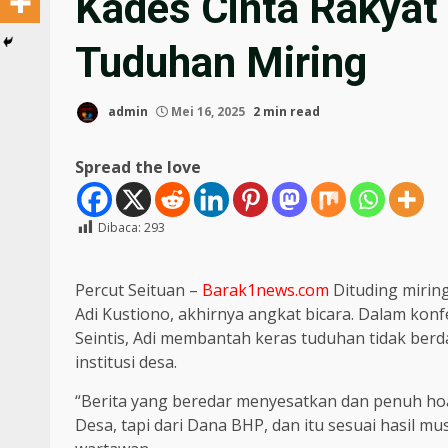
Kades Cinta Rakyat 
Tuduhan Miring
admin
Mei 16, 2025
2 min read
Spread the love
Dibaca:
293
Percut Seituan –
Barak1news.com
Dituding miring
Adi Kustiono, akhirnya angkat bicara. Dalam konf
Seintis, Adi membantah keras tuduhan tidak be
institusi desa.
“Berita yang beredar menyesatkan dan penuh hoa
Desa, tapi dari Dana BHP, dan itu sesuai hasil m