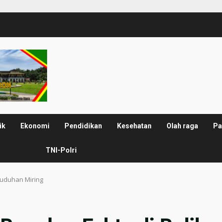
ik
Ekonomi
Pendidikan
Kesehatan
Olah raga
Pa
TNI-Polri
Tuduhan Miring