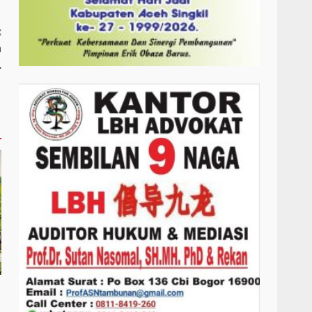
:
n
.