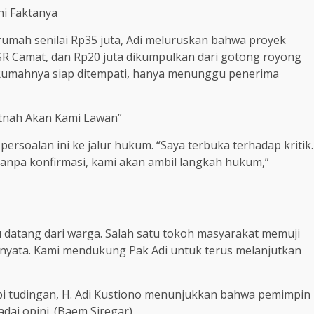
ni Faktanya
mah senilai Rp35 juta, Adi meluruskan bahwa proyek
 CSR Camat, dan Rp20 juta dikumpulkan dari gotong royong
 Rumahnya siap ditempati, hanya menunggu penerima
itnah Akan Kami Lawan”
rsoalan ini ke jalur hukum. “Saya terbuka terhadap kritik.
tanpa konfirmasi, kami akan ambil langkah hukum,”
 datang dari warga. Salah satu tokoh masyarakat memuji
sa nyata. Kami mendukung Pak Adi untuk terus melanjutkan
i tudingan, H. Adi Kustiono menunjukkan bahwa pemimpin
dai opini. (Baem Siregar)