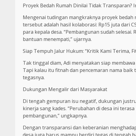
Proyek Bedah Rumah Dinilai Tidak Transparan? I
Mengenai tudingan mangkraknya proyek bedah ru
tersebut adalah hasil kolaborasi: Rp15 juta dari
para kepala desa. “Pembangunan sudah selesai.
bantuan menempati,” ujarnya.
Siap Tempuh Jalur Hukum: “Kritik Kami Terima, F
Tak tinggal diam, Adi menyatakan siap membawa pe
Tapi kalau itu fitnah dan pencemaran nama baik 
tegasnya.
Dukungan Mengalir dari Masyarakat
Di tengah gempuran isu negatif, dukungan justru
kinerja sang kades. “Perubahan di desa ini tera
pembangunan,” ungkapnya.
Dengan transparansi dan keberanian menghadap
desa juga harus mampu berdiri tegas di tengah ba