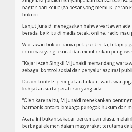
Singkil, M Junaidi menyampaikan bahwa bagi Kej
bagian dari keluarga besar yang memiliki pera
hukum.
Lanjut Junaidi menegaskan bahwa wartawan adala
berada. baik itu di media cetak, online, radio mau p
Wartawan bukan hanya pelapor berita, tetapi ju
informasi yang akurat dan memberikan pengawas
“Kajari Aceh Singkil M Junaidi memandang wartaw
sebagai kontrol sosial dan penyalur aspirasi publi
Dalam konteks penegakan hukum, wartawan juga m
kebijakan serta peraturan yang ada.
“Oleh karena itu, M Junaidi menekankan penting
harmonis antara lembaga penegak hukum dan medi
Acara ini bukan sekadar pertemuan biasa, melain
berbagai elemen dalam masyarakat terutama da