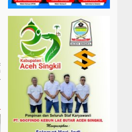
:
i
.