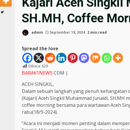
Kajari Aceh Singki
SH.MH, Coffee Mor
admin
September 18, 2024
2 min read
Spread the love
Dibaca:
629
BARAK1NEWS
COM |
ACEH SINGKIL,
Dalam sebuah langkah yang penuh kehangatan d
(Kajari) Aceh Singkil Muhammad Junaidi, SH.MH
coffee morning bersama para wartawan Aceh Singk
rabu(18/9-2024).
“Acara ini menjadi momen penting dalam memper