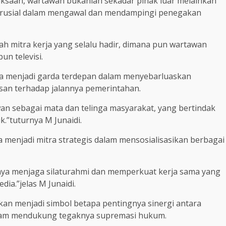
aksaan, wartawan bukanlah sekadar pihak luar melainkan
n krusial dalam mengawal dan mendampingi penegakan
h mitra kerja yang selalu hadir, dimana pun wartawan
un televisi.
ga menjadi garda terdepan dalam menyebarluaskan
an terhadap jalannya pemerintahan.
an sebagai mata dan telinga masyarakat, yang bertindak
k.”tuturnya M Junaidi.
enjadi mitra strategis dalam mensosialisasikan berbagai
nya menjaga silaturahmi dan memperkuat kerja sama yang
a.”jelas M Junaidi.
kan menjadi simbol betapa pentingnya sinergi antara
lam mendukung tegaknya supremasi hukum.