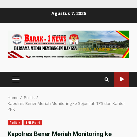
Skip
Agustus 7, 2026
to
content
PRIMARY
MENU
Home
Politik
Kapolres Bener Meriah Monitoring ke Sejumlah TPS dan Kantor
PPK
Politik
TNI-Polri
Kapolres Bener Meriah Monitoring ke