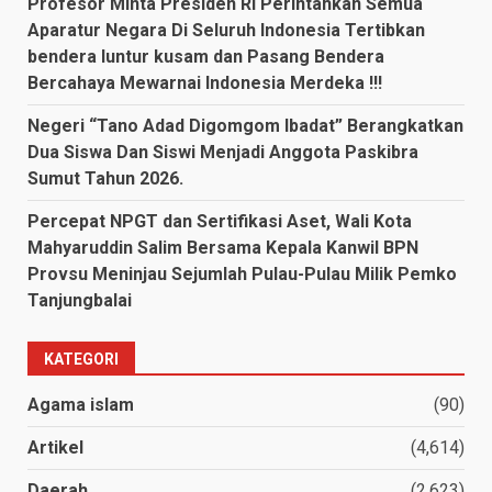
Profesor Minta Presiden RI Perintahkan Semua
Aparatur Negara Di Seluruh Indonesia Tertibkan
bendera luntur kusam dan Pasang Bendera
Bercahaya Mewarnai Indonesia Merdeka !!!
Negeri “Tano Adad Digomgom Ibadat” Berangkatkan
Dua Siswa Dan Siswi Menjadi Anggota Paskibra
Sumut Tahun 2026.
Percepat NPGT dan Sertifikasi Aset, Wali Kota
Mahyaruddin Salim Bersama Kepala Kanwil BPN
Provsu Meninjau Sejumlah Pulau-Pulau Milik Pemko
Tanjungbalai
KATEGORI
Agama islam
(90)
Artikel
(4,614)
Daerah
(2,623)