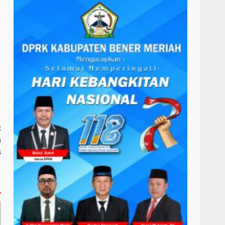
:
n
s