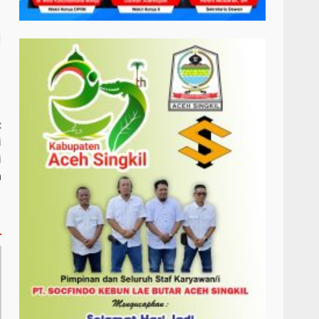
l
:
i
i
a