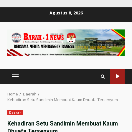
Skip
Agustus 8, 2026
to
content
PRIMARY
MENU
Home
Daerah
Kehadiran Setu Sandimin Membuat Kaum Dhuafa Tersenyum
Daerah
Kehadiran Setu Sandimin Membuat Kaum
Dhuafa Tersenyum