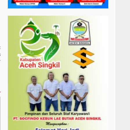
:
s
*