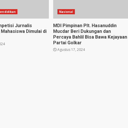
endidikan
Nasional
petisi Jurnalis
MDI Pimpinan Plt. Hasanuddin
Mahasiswa Dimulai di
Mucdar Beri Dukungan dan
Percaya Bahlil Bisa Bawa Kejayaan
Partai Golkar
024
Agustus 17, 2024