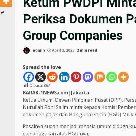
Ketum PWDPI Mint
Periksa Dokumen P
Group Companies
admin
April 2, 2023
2 min read
Spread the love
Dibaca:
367
BARAK-1NEWS.com|Jakarta.
Ketua Umum, Dewan Pimpinan Pusat (DPP), Per
Nurullah Roni Salim minta kepada Komisi Pembe
dokumen pajak dan Hak guna Garab (HGU) Milik 
Pasalnya sudah menjadi rahasia umum diduga ku
dan diragukan atas HGU nya.