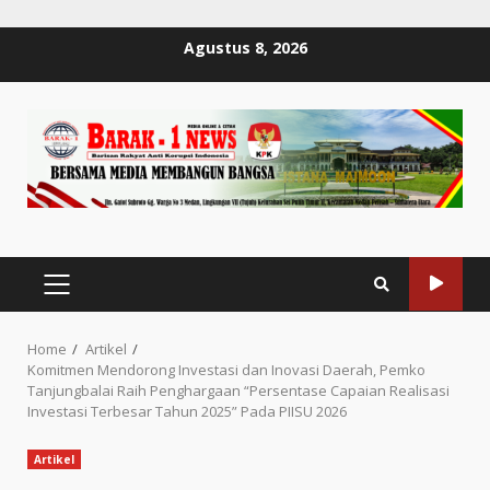
Skip
Agustus 8, 2026
to
content
PRIMARY
MENU
Home
Artikel
Komitmen Mendorong Investasi dan Inovasi Daerah, Pemko
Tanjungbalai Raih Penghargaan “Persentase Capaian Realisasi
Investasi Terbesar Tahun 2025” Pada PIISU 2026
Artikel