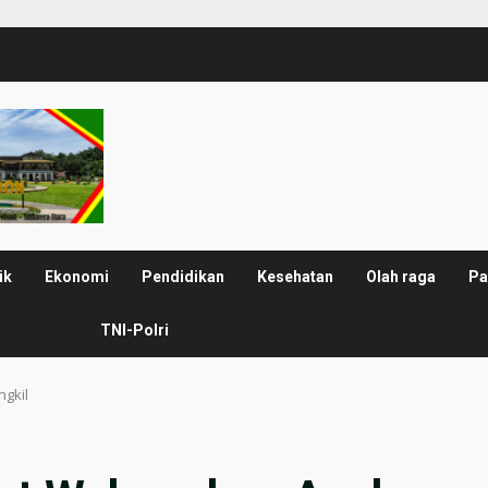
ik
Ekonomi
Pendidikan
Kesehatan
Olah raga
Pa
TNI-Polri
ngkil