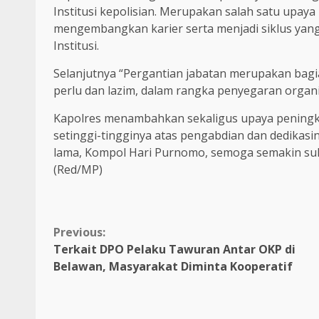
Institusi kepolisian. Merupakan salah satu upa
mengembangkan karier serta menjadi siklus yan
Institusi.
Selanjutnya “Pergantian jabatan merupakan bagi
perlu dan lazim, dalam rangka penyegaran organi
Kapolres menambahkan sekaligus upaya peningka
setinggi-tingginya atas pengabdian dan dedikasin
lama, Kompol Hari Purnomo, semoga semakin suks
(Red/MP)
Continue
Previous:
Terkait DPO Pelaku Tawuran Antar OKP di
Reading
Belawan, Masyarakat Diminta Kooperatif