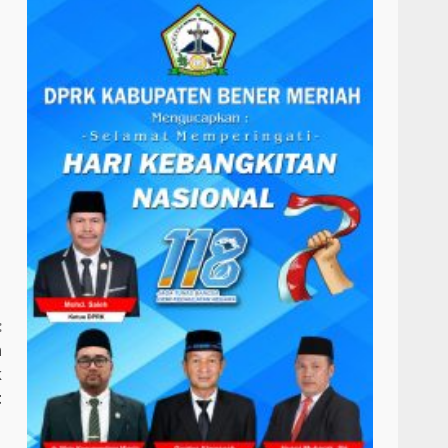
:
n
k
t