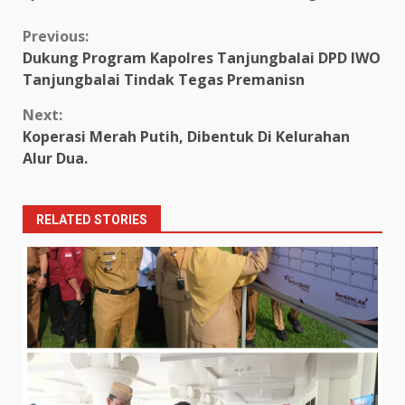
Continue
Previous:
Dukung Program Kapolres Tanjungbalai DPD IWO
Reading
Tanjungbalai Tindak Tegas Premanisn
Next:
Koperasi Merah Putih, Dibentuk Di Kelurahan
Alur Dua.
RELATED STORIES